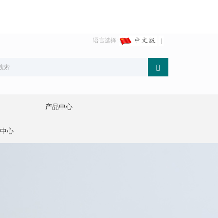
语言选择:
产品中心
营中心