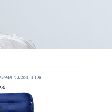
褥疮防治床垫SL-S-108
气道
根