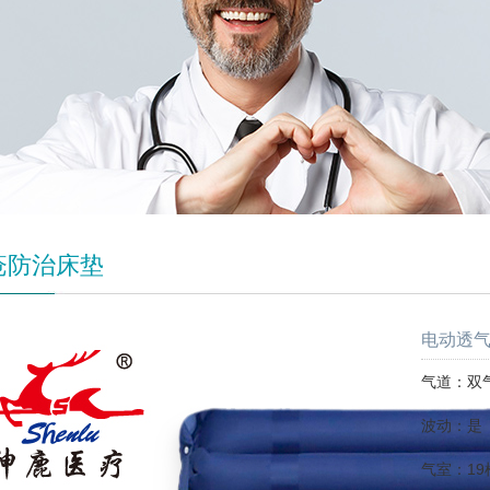
疮防治床垫
电动透气
气道：双
波动：是
气室：19