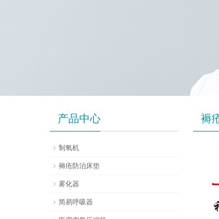
产品中心
褥
制氧机
褥疮防治床垫
雾化器
简易呼吸器