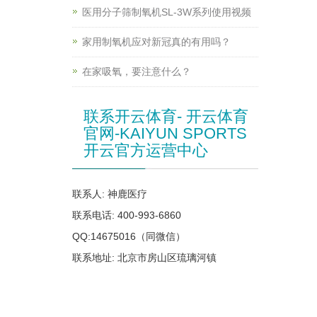
医用分子筛制氧机SL-3W系列使用视频
家用制氧机应对新冠真的有用吗？
在家吸氧，要注意什么？
联系开云体育- 开云体育
官网-KAIYUN SPORTS
开云官方运营中心
联系人: 神鹿医疗
联系电话: 400-993-6860
QQ:14675016（同微信）
联系地址: 北京市房山区琉璃河镇