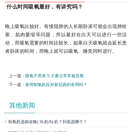
什么时间吸氧最好，有讲究吗？
晚上吸氧比较好。有慢阻肺的人长期卧床可能会出现肺栓
塞、肌肉萎缩等问题，所以最好在白天可以进行一些活
动，而吸氧需要的时间比较长，如果白天吸氧就会延长患
者卧床的时间，而晚上就可以吸氧、睡觉同时进行。
上一篇：
吸氧不简单 5 大要点常常被忽视
下一篇：
家用制氧机应对新冠真的有用吗？
其他新闻
制氧机选购攻略| 3L机/5L机？到底选哪个？