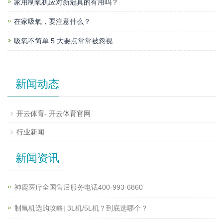
家用制氧机应对新冠真的有用吗？
在家吸氧，要注意什么？
吸氧不简单 5 大要点常常被忽视
新闻动态
开云体育- 开云体育官网
行业新闻
新闻资讯
神鹿医疗全国售后服务电话400-993-6860
制氧机选购攻略| 3L机/5L机？到底选哪个？