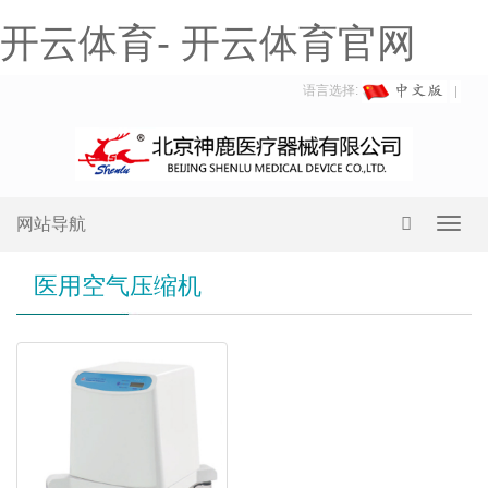
开云体育- 开云体育官网
语言选择:
网站导航
Toggl
navig
医用空气压缩机