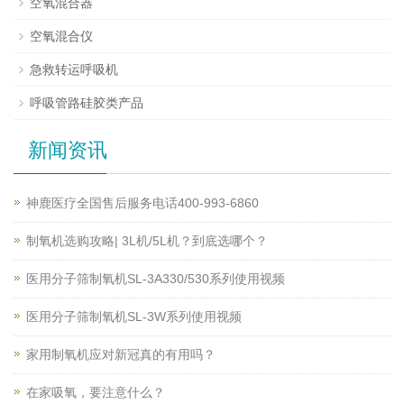
空氧混合器
空氧混合仪
急救转运呼吸机
呼吸管路硅胶类产品
新闻资讯
神鹿医疗全国售后服务电话400-993-6860
制氧机选购攻略| 3L机/5L机？到底选哪个？
医用分子筛制氧机SL-3A330/530系列使用视频
医用分子筛制氧机SL-3W系列使用视频
家用制氧机应对新冠真的有用吗？
在家吸氧，要注意什么？