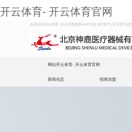
开云体育- 开云体育官网
欢迎访问开云体育- 开云体育官网-KAIYUN SPORTS 开云官方运
网站开云体育- 开云体育官网
新闻动态
招商加盟