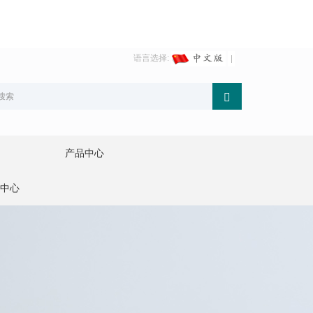
语言选择:
产品中心
营中心