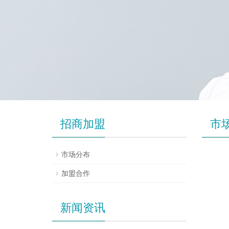
招商加盟
市
市场分布
加盟合作
新闻资讯