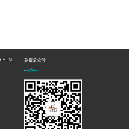
IYUN
微信公众号