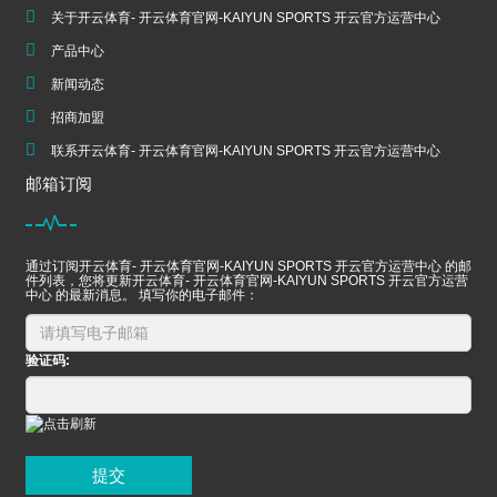
关于开云体育- 开云体育官网-KAIYUN SPORTS 开云官方运营中心
产品中心
新闻动态
招商加盟
联系开云体育- 开云体育官网-KAIYUN SPORTS 开云官方运营中心
邮箱订阅
通过订阅开云体育- 开云体育官网-KAIYUN SPORTS 开云官方运营中心 的邮
件列表，您将更新开云体育- 开云体育官网-KAIYUN SPORTS 开云官方运营
中心 的最新消息。 填写你的电子邮件：
验证码:
提交