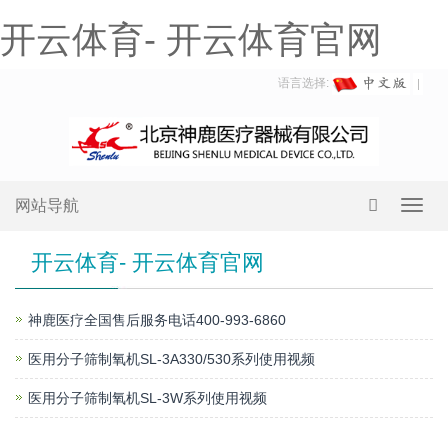
开云体育- 开云体育官网
语言选择:
网站导航
Toggl
navig
开云体育- 开云体育官网
神鹿医疗全国售后服务电话400-993-6860
医用分子筛制氧机SL-3A330/530系列使用视频
医用分子筛制氧机SL-3W系列使用视频