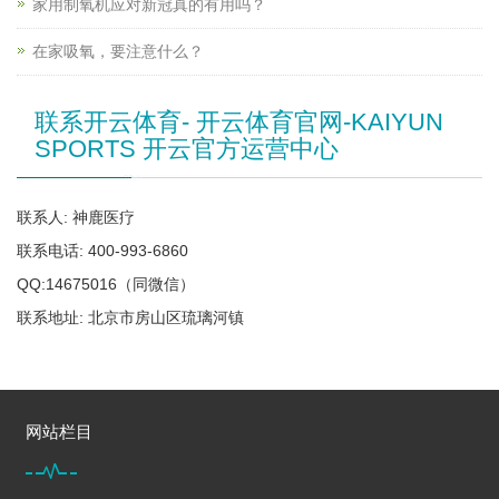
家用制氧机应对新冠真的有用吗？
在家吸氧，要注意什么？
联系开云体育- 开云体育官网-KAIYUN
SPORTS 开云官方运营中心
联系人: 神鹿医疗
联系电话: 400-993-6860
QQ:14675016（同微信）
联系地址: 北京市房山区琉璃河镇
网站栏目