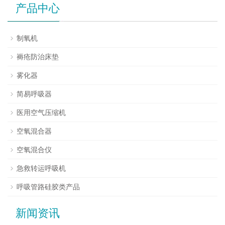
产品中心
制氧机
褥疮防治床垫
雾化器
简易呼吸器
医用空气压缩机
空氧混合器
空氧混合仪
急救转运呼吸机
呼吸管路硅胶类产品
新闻资讯