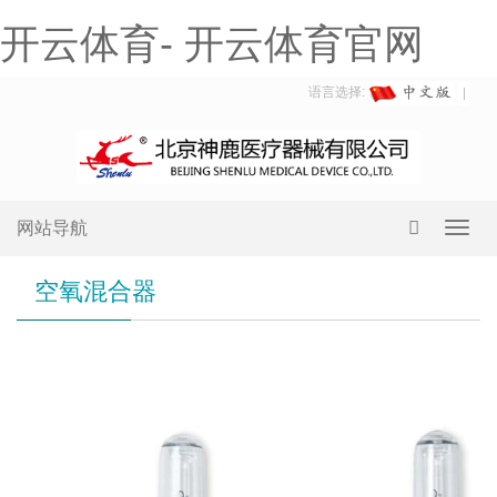
开云体育- 开云体育官网
语言选择:
网站导航
Toggl
navig
空氧混合器