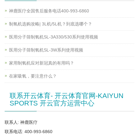
神鹿医疗全国售后服务电话400-993-6860
制氧机选购攻略| 3L机/5L机？到底选哪个？
医用分子筛制氧机SL-3A330/530系列使用视频
医用分子筛制氧机SL-3W系列使用视频
家用制氧机应对新冠真的有用吗？
在家吸氧，要注意什么？
联系开云体育- 开云体育官网-KAIYUN
SPORTS 开云官方运营中心
联系人: 神鹿医疗
联系电话: 400-993-6860